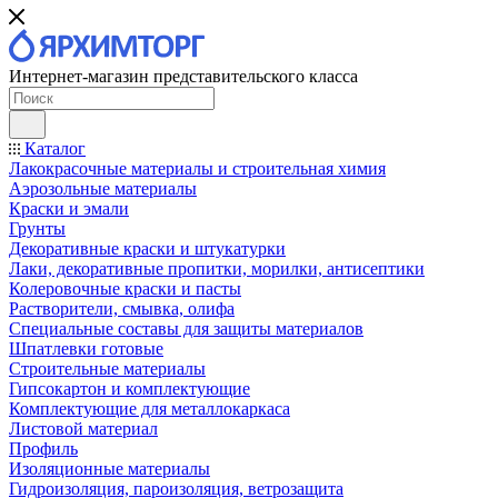
Интернет-магазин представительского класса
Каталог
Лакокрасочные материалы и строительная химия
Аэрозольные материалы
Краски и эмали
Грунты
Декоративные краски и штукатурки
Лаки, декоративные пропитки, морилки, антисептики
Колеровочные краски и пасты
Растворители, смывка, олифа
Специальные составы для защиты материалов
Шпатлевки готовые
Строительные материалы
Гипсокартон и комплектующие
Комплектующие для металлокаркаса
Листовой материал
Профиль
Изоляционные материалы
Гидроизоляция, пароизоляция, ветрозащита