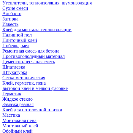
Утеплители, теплоизоляция, шумоизоляция
Сухие смеси
Алебастр
Затирка
Известь
Клей для монтажа теплоизоляции
Наливной пол
Плиточный клей
Побелка, мел
Ремонтная смесь для бетона
Противогололедный материал
Цементно-песчаная смесь
Шпатлевка
Штукатурка
Сетка металлическая
Клей, герметик, пена
Бытовой клей в мелкой фасовке
Герметик
Жидкое стекло
Замазка рамная
Клей для потолочной плитки
Мастика
Монтажная пена
Монтажный клей
Обойный клей