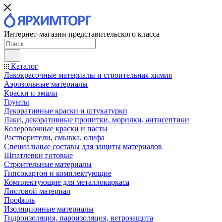
Интернет-магазин представительского класса
Каталог
Лакокрасочные материалы и строительная химия
Аэрозольные материалы
Краски и эмали
Грунты
Декоративные краски и штукатурки
Лаки, декоративные пропитки, морилки, антисептики
Колеровочные краски и пасты
Растворители, смывка, олифа
Специальные составы для защиты материалов
Шпатлевки готовые
Строительные материалы
Гипсокартон и комплектующие
Комплектующие для металлокаркаса
Листовой материал
Профиль
Изоляционные материалы
Гидроизоляция, пароизоляция, ветрозащита