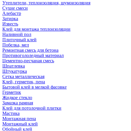
Утеплители, теплоизоляция, шумоизоляция
Сухие смеси
Алебастр
Затирка
Известь
Клей для монтажа теплоизоляции
Наливной пол
Плиточный клей
Побелка, мел
Ремонтная смесь для бетона
Противогололедный материал
Цементно-песчаная смесь
Шпатлевка
Штукатурка
Сетка металлическая
Клей, герметик, пена
Бытовой клей в мелкой фасовке
Герметик
Жидкое стекло
Замазка рамная
Клей для потолочной плитки
Мастика
Монтажная пена
Монтажный клей
Обойный клей