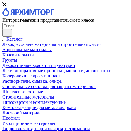
Интернет-магазин представительского класса
Каталог
Лакокрасочные материалы и строительная химия
Аэрозольные материалы
Краски и эмали
Грунты
Декоративные краски и штукатурки
Лаки, декоративные пропитки, морилки, антисептики
Колеровочные краски и пасты
Растворители, смывка, олифа
Специальные составы для защиты материалов
Шпатлевки готовые
Строительные материалы
Гипсокартон и комплектующие
Комплектующие для металлокаркаса
Листовой материал
Профиль
Изоляционные материалы
Гидроизоляция, пароизоляция, ветрозащита