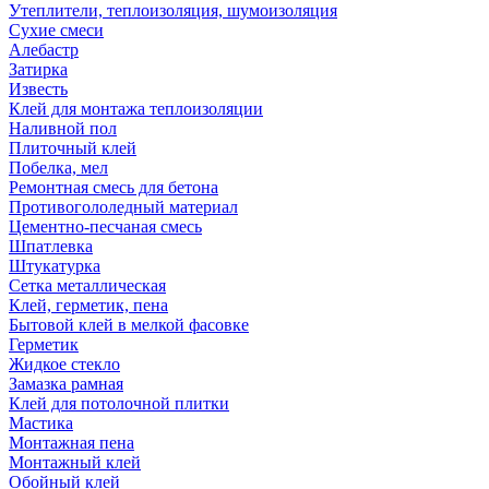
Утеплители, теплоизоляция, шумоизоляция
Сухие смеси
Алебастр
Затирка
Известь
Клей для монтажа теплоизоляции
Наливной пол
Плиточный клей
Побелка, мел
Ремонтная смесь для бетона
Противогололедный материал
Цементно-песчаная смесь
Шпатлевка
Штукатурка
Сетка металлическая
Клей, герметик, пена
Бытовой клей в мелкой фасовке
Герметик
Жидкое стекло
Замазка рамная
Клей для потолочной плитки
Мастика
Монтажная пена
Монтажный клей
Обойный клей