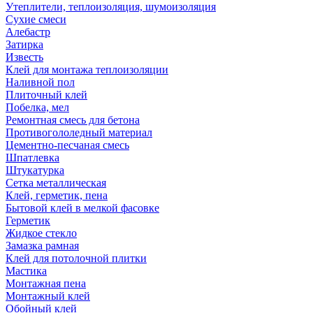
Утеплители, теплоизоляция, шумоизоляция
Сухие смеси
Алебастр
Затирка
Известь
Клей для монтажа теплоизоляции
Наливной пол
Плиточный клей
Побелка, мел
Ремонтная смесь для бетона
Противогололедный материал
Цементно-песчаная смесь
Шпатлевка
Штукатурка
Сетка металлическая
Клей, герметик, пена
Бытовой клей в мелкой фасовке
Герметик
Жидкое стекло
Замазка рамная
Клей для потолочной плитки
Мастика
Монтажная пена
Монтажный клей
Обойный клей