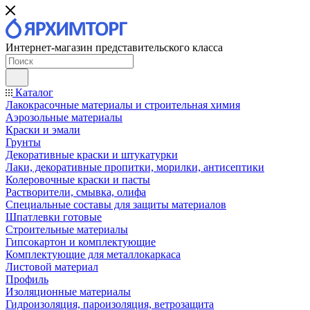
Интернет-магазин представительского класса
Каталог
Лакокрасочные материалы и строительная химия
Аэрозольные материалы
Краски и эмали
Грунты
Декоративные краски и штукатурки
Лаки, декоративные пропитки, морилки, антисептики
Колеровочные краски и пасты
Растворители, смывка, олифа
Специальные составы для защиты материалов
Шпатлевки готовые
Строительные материалы
Гипсокартон и комплектующие
Комплектующие для металлокаркаса
Листовой материал
Профиль
Изоляционные материалы
Гидроизоляция, пароизоляция, ветрозащита