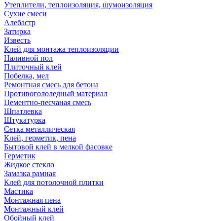
Утеплители, теплоизоляция, шумоизоляция
Сухие смеси
Алебастр
Затирка
Известь
Клей для монтажа теплоизоляции
Наливной пол
Плиточный клей
Побелка, мел
Ремонтная смесь для бетона
Противогололедный материал
Цементно-песчаная смесь
Шпатлевка
Штукатурка
Сетка металлическая
Клей, герметик, пена
Бытовой клей в мелкой фасовке
Герметик
Жидкое стекло
Замазка рамная
Клей для потолочной плитки
Мастика
Монтажная пена
Монтажный клей
Обойный клей