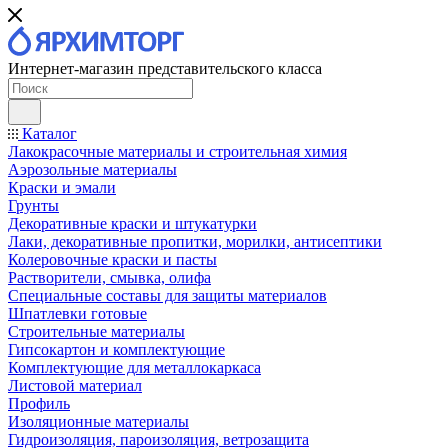
Интернет-магазин представительского класса
Каталог
Лакокрасочные материалы и строительная химия
Аэрозольные материалы
Краски и эмали
Грунты
Декоративные краски и штукатурки
Лаки, декоративные пропитки, морилки, антисептики
Колеровочные краски и пасты
Растворители, смывка, олифа
Специальные составы для защиты материалов
Шпатлевки готовые
Строительные материалы
Гипсокартон и комплектующие
Комплектующие для металлокаркаса
Листовой материал
Профиль
Изоляционные материалы
Гидроизоляция, пароизоляция, ветрозащита