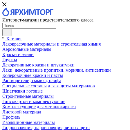
Интернет-магазин представительского класса
Каталог
Лакокрасочные материалы и строительная химия
Аэрозольные материалы
Краски и эмали
Грунты
Декоративные краски и штукатурки
Лаки, декоративные пропитки, морилки, антисептики
Колеровочные краски и пасты
Растворители, смывка, олифа
Специальные составы для защиты материалов
Шпатлевки готовые
Строительные материалы
Гипсокартон и комплектующие
Комплектующие для металлокаркаса
Листовой материал
Профиль
Изоляционные материалы
Гидроизоляция, пароизоляция, ветрозащита