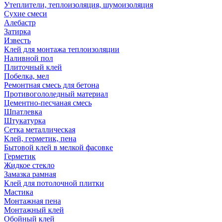
Утеплители, теплоизоляция, шумоизоляция
Сухие смеси
Алебастр
Затирка
Известь
Клей для монтажа теплоизоляции
Наливной пол
Плиточный клей
Побелка, мел
Ремонтная смесь для бетона
Противогололедный материал
Цементно-песчаная смесь
Шпатлевка
Штукатурка
Сетка металлическая
Клей, герметик, пена
Бытовой клей в мелкой фасовке
Герметик
Жидкое стекло
Замазка рамная
Клей для потолочной плитки
Мастика
Монтажная пена
Монтажный клей
Обойный клей