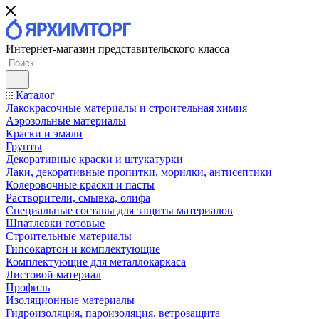
Интернет-магазин представительского класса
Каталог
Лакокрасочные материалы и строительная химия
Аэрозольные материалы
Краски и эмали
Грунты
Декоративные краски и штукатурки
Лаки, декоративные пропитки, морилки, антисептики
Колеровочные краски и пасты
Растворители, смывка, олифа
Специальные составы для защиты материалов
Шпатлевки готовые
Строительные материалы
Гипсокартон и комплектующие
Комплектующие для металлокаркаса
Листовой материал
Профиль
Изоляционные материалы
Гидроизоляция, пароизоляция, ветрозащита