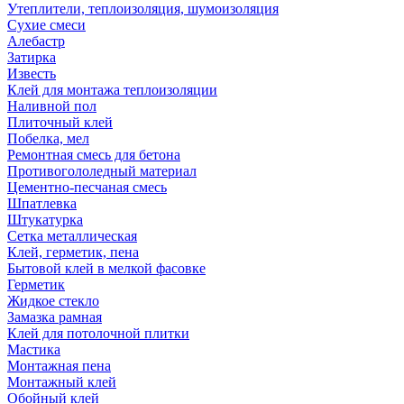
Утеплители, теплоизоляция, шумоизоляция
Сухие смеси
Алебастр
Затирка
Известь
Клей для монтажа теплоизоляции
Наливной пол
Плиточный клей
Побелка, мел
Ремонтная смесь для бетона
Противогололедный материал
Цементно-песчаная смесь
Шпатлевка
Штукатурка
Сетка металлическая
Клей, герметик, пена
Бытовой клей в мелкой фасовке
Герметик
Жидкое стекло
Замазка рамная
Клей для потолочной плитки
Мастика
Монтажная пена
Монтажный клей
Обойный клей