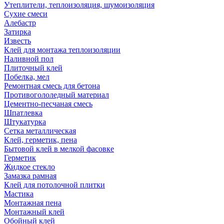
Утеплители, теплоизоляция, шумоизоляция
Сухие смеси
Алебастр
Затирка
Известь
Клей для монтажа теплоизоляции
Наливной пол
Плиточный клей
Побелка, мел
Ремонтная смесь для бетона
Противогололедный материал
Цементно-песчаная смесь
Шпатлевка
Штукатурка
Сетка металлическая
Клей, герметик, пена
Бытовой клей в мелкой фасовке
Герметик
Жидкое стекло
Замазка рамная
Клей для потолочной плитки
Мастика
Монтажная пена
Монтажный клей
Обойный клей