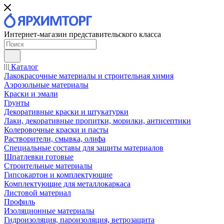
Интернет-магазин представительского класса
Каталог
Лакокрасочные материалы и строительная химия
Аэрозольные материалы
Краски и эмали
Грунты
Декоративные краски и штукатурки
Лаки, декоративные пропитки, морилки, антисептики
Колеровочные краски и пасты
Растворители, смывка, олифа
Специальные составы для защиты материалов
Шпатлевки готовые
Строительные материалы
Гипсокартон и комплектующие
Комплектующие для металлокаркаса
Листовой материал
Профиль
Изоляционные материалы
Гидроизоляция, пароизоляция, ветрозащита