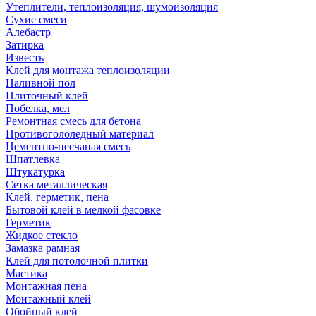
Утеплители, теплоизоляция, шумоизоляция
Сухие смеси
Алебастр
Затирка
Известь
Клей для монтажа теплоизоляции
Наливной пол
Плиточный клей
Побелка, мел
Ремонтная смесь для бетона
Противогололедный материал
Цементно-песчаная смесь
Шпатлевка
Штукатурка
Сетка металлическая
Клей, герметик, пена
Бытовой клей в мелкой фасовке
Герметик
Жидкое стекло
Замазка рамная
Клей для потолочной плитки
Мастика
Монтажная пена
Монтажный клей
Обойный клей