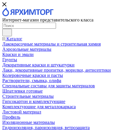
Интернет-магазин представительского класса
Каталог
Лакокрасочные материалы и строительная химия
Аэрозольные материалы
Краски и эмали
Грунты
Декоративные краски и штукатурки
Лаки, декоративные пропитки, морилки, антисептики
Колеровочные краски и пасты
Растворители, смывка, олифа
Специальные составы для защиты материалов
Шпатлевки готовые
Строительные материалы
Гипсокартон и комплектующие
Комплектующие для металлокаркаса
Листовой материал
Профиль
Изоляционные материалы
Гидроизоляция, пароизоляция, ветрозащита