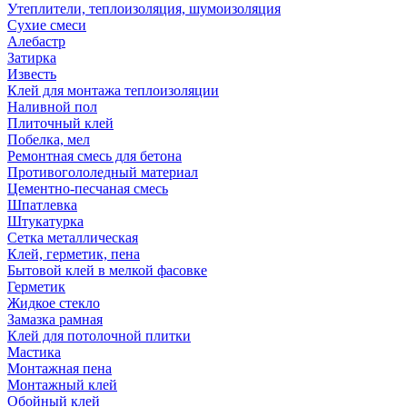
Утеплители, теплоизоляция, шумоизоляция
Сухие смеси
Алебастр
Затирка
Известь
Клей для монтажа теплоизоляции
Наливной пол
Плиточный клей
Побелка, мел
Ремонтная смесь для бетона
Противогололедный материал
Цементно-песчаная смесь
Шпатлевка
Штукатурка
Сетка металлическая
Клей, герметик, пена
Бытовой клей в мелкой фасовке
Герметик
Жидкое стекло
Замазка рамная
Клей для потолочной плитки
Мастика
Монтажная пена
Монтажный клей
Обойный клей