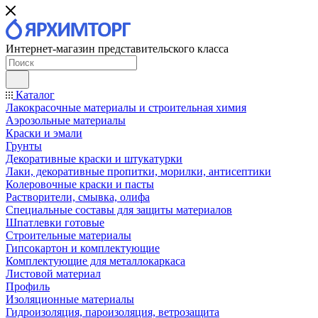
Интернет-магазин представительского класса
Каталог
Лакокрасочные материалы и строительная химия
Аэрозольные материалы
Краски и эмали
Грунты
Декоративные краски и штукатурки
Лаки, декоративные пропитки, морилки, антисептики
Колеровочные краски и пасты
Растворители, смывка, олифа
Специальные составы для защиты материалов
Шпатлевки готовые
Строительные материалы
Гипсокартон и комплектующие
Комплектующие для металлокаркаса
Листовой материал
Профиль
Изоляционные материалы
Гидроизоляция, пароизоляция, ветрозащита