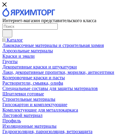
Интернет-магазин представительского класса
Каталог
Лакокрасочные материалы и строительная химия
Аэрозольные материалы
Краски и эмали
Грунты
Декоративные краски и штукатурки
Лаки, декоративные пропитки, морилки, антисептики
Колеровочные краски и пасты
Растворители, смывка, олифа
Специальные составы для защиты материалов
Шпатлевки готовые
Строительные материалы
Гипсокартон и комплектующие
Комплектующие для металлокаркаса
Листовой материал
Профиль
Изоляционные материалы
Гидроизоляция, пароизоляция, ветрозащита