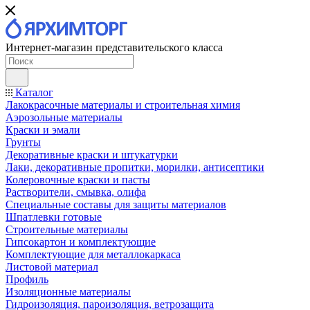
Интернет-магазин представительского класса
Каталог
Лакокрасочные материалы и строительная химия
Аэрозольные материалы
Краски и эмали
Грунты
Декоративные краски и штукатурки
Лаки, декоративные пропитки, морилки, антисептики
Колеровочные краски и пасты
Растворители, смывка, олифа
Специальные составы для защиты материалов
Шпатлевки готовые
Строительные материалы
Гипсокартон и комплектующие
Комплектующие для металлокаркаса
Листовой материал
Профиль
Изоляционные материалы
Гидроизоляция, пароизоляция, ветрозащита