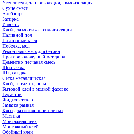
Утеплители, теплоизоляция, шумоизоляция
Сухие смеси
Алебастр
Затирка
Известь
Клей для монтажа теплоизоляции
Наливной пол
Плиточный клей
Побелка, мел
Ремонтная смесь для бетона
Противогололедный материал
Цементно-песчаная смесь
Шпатлевка
Штукатурка
Сетка металлическая
Клей, герметик, пена
Бытовой клей в мелкой фасовке
Герметик
Жидкое стекло
Замазка рамная
Клей для потолочной плитки
Мастика
Монтажная пена
Монтажный клей
Обойный клей