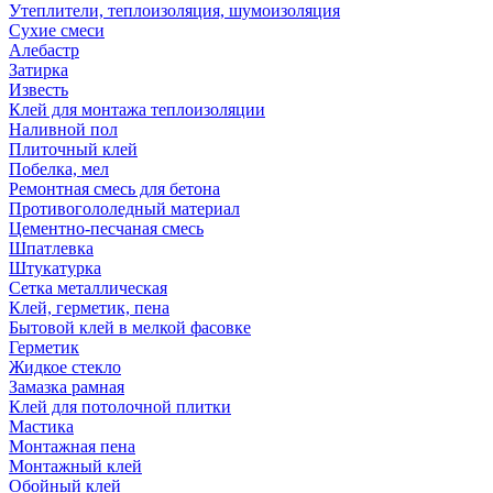
Утеплители, теплоизоляция, шумоизоляция
Сухие смеси
Алебастр
Затирка
Известь
Клей для монтажа теплоизоляции
Наливной пол
Плиточный клей
Побелка, мел
Ремонтная смесь для бетона
Противогололедный материал
Цементно-песчаная смесь
Шпатлевка
Штукатурка
Сетка металлическая
Клей, герметик, пена
Бытовой клей в мелкой фасовке
Герметик
Жидкое стекло
Замазка рамная
Клей для потолочной плитки
Мастика
Монтажная пена
Монтажный клей
Обойный клей