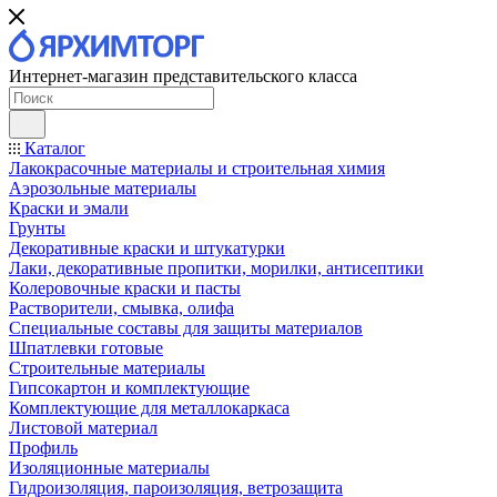
Интернет-магазин представительского класса
Каталог
Лакокрасочные материалы и строительная химия
Аэрозольные материалы
Краски и эмали
Грунты
Декоративные краски и штукатурки
Лаки, декоративные пропитки, морилки, антисептики
Колеровочные краски и пасты
Растворители, смывка, олифа
Специальные составы для защиты материалов
Шпатлевки готовые
Строительные материалы
Гипсокартон и комплектующие
Комплектующие для металлокаркаса
Листовой материал
Профиль
Изоляционные материалы
Гидроизоляция, пароизоляция, ветрозащита