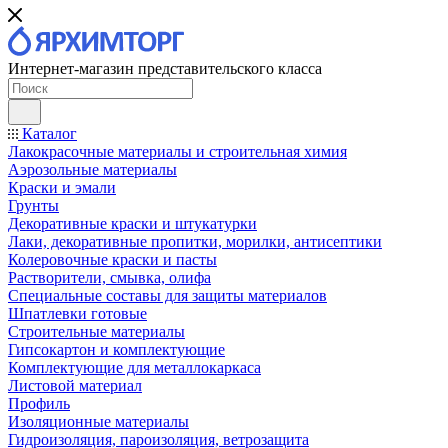
Интернет-магазин представительского класса
Каталог
Лакокрасочные материалы и строительная химия
Аэрозольные материалы
Краски и эмали
Грунты
Декоративные краски и штукатурки
Лаки, декоративные пропитки, морилки, антисептики
Колеровочные краски и пасты
Растворители, смывка, олифа
Специальные составы для защиты материалов
Шпатлевки готовые
Строительные материалы
Гипсокартон и комплектующие
Комплектующие для металлокаркаса
Листовой материал
Профиль
Изоляционные материалы
Гидроизоляция, пароизоляция, ветрозащита