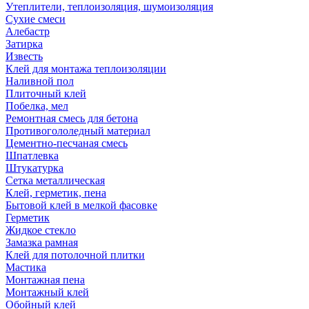
Утеплители, теплоизоляция, шумоизоляция
Сухие смеси
Алебастр
Затирка
Известь
Клей для монтажа теплоизоляции
Наливной пол
Плиточный клей
Побелка, мел
Ремонтная смесь для бетона
Противогололедный материал
Цементно-песчаная смесь
Шпатлевка
Штукатурка
Сетка металлическая
Клей, герметик, пена
Бытовой клей в мелкой фасовке
Герметик
Жидкое стекло
Замазка рамная
Клей для потолочной плитки
Мастика
Монтажная пена
Монтажный клей
Обойный клей