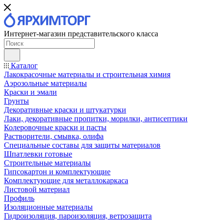
Интернет-магазин представительского класса
Каталог
Лакокрасочные материалы и строительная химия
Аэрозольные материалы
Краски и эмали
Грунты
Декоративные краски и штукатурки
Лаки, декоративные пропитки, морилки, антисептики
Колеровочные краски и пасты
Растворители, смывка, олифа
Специальные составы для защиты материалов
Шпатлевки готовые
Строительные материалы
Гипсокартон и комплектующие
Комплектующие для металлокаркаса
Листовой материал
Профиль
Изоляционные материалы
Гидроизоляция, пароизоляция, ветрозащита