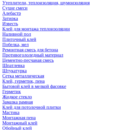
Утеплители, теплоизоляция, шумоизоляция
Сухие смеси
Алебастр
Затирка
Известь
Клей для монтажа теплоизоляции
Наливной пол
Плиточный клей
Побелка, мел
Ремонтная смесь для бетона
Противогололедный материал
Цементно-песчаная смесь
Шпатлевка
Штукатурка
Сетка металлическая
Клей, герметик, пена
Бытовой клей в мелкой фасовке
Герметик
Жидкое стекло
Замазка рамная
Клей для потолочной плитки
Мастика
Монтажная пена
Монтажный клей
Обойный клей