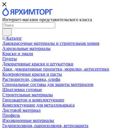
Интернет-магазин представительского класса
Каталог
Лакокрасочные материалы и строительная химия
Аэрозольные материалы
Краски и эмали
Грунты
Декоративные краски и штукатурки
Лаки, декоративные пропитки, морилки, антисептики
Колеровочные краски и пасты
Растворители, смывка, олифа
Специальные составы для защиты материалов
Шпатлевки готовые
Строительные материалы
Гипсокартон и комплектующие
Комплектующие для металлокаркаса
Листовой материал
Профиль
Изоляционные материалы
Гидроизоляция, пароизоляция, ветрозащита