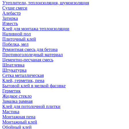
Утеплители, теплоизоляция, шумоизоляция
Сухие смеси
Алебастр
Затирка
Известь
Клей для монтажа теплоизоляции
Наливной пол
Плиточный клей
Побелка, мел
Ремонтная смесь для бетона
Противогололедный материал
Цементно-песчаная смесь
Шпатлевка
Штукатурка
Сетка металлическая
Клей, герметик, пена
Бытовой клей в мелкой фасовке
Герметик
Жидкое стекло
Замазка рамная
Клей для потолочной плитки
Мастика
Монтажная пена
Монтажный клей
Обойный клей