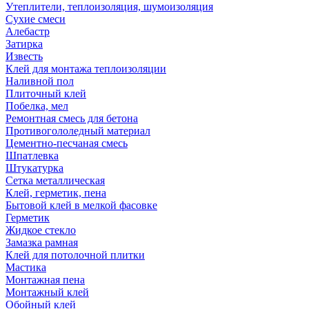
Утеплители, теплоизоляция, шумоизоляция
Сухие смеси
Алебастр
Затирка
Известь
Клей для монтажа теплоизоляции
Наливной пол
Плиточный клей
Побелка, мел
Ремонтная смесь для бетона
Противогололедный материал
Цементно-песчаная смесь
Шпатлевка
Штукатурка
Сетка металлическая
Клей, герметик, пена
Бытовой клей в мелкой фасовке
Герметик
Жидкое стекло
Замазка рамная
Клей для потолочной плитки
Мастика
Монтажная пена
Монтажный клей
Обойный клей