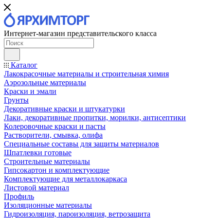
Интернет-магазин представительского класса
Каталог
Лакокрасочные материалы и строительная химия
Аэрозольные материалы
Краски и эмали
Грунты
Декоративные краски и штукатурки
Лаки, декоративные пропитки, морилки, антисептики
Колеровочные краски и пасты
Растворители, смывка, олифа
Специальные составы для защиты материалов
Шпатлевки готовые
Строительные материалы
Гипсокартон и комплектующие
Комплектующие для металлокаркаса
Листовой материал
Профиль
Изоляционные материалы
Гидроизоляция, пароизоляция, ветрозащита