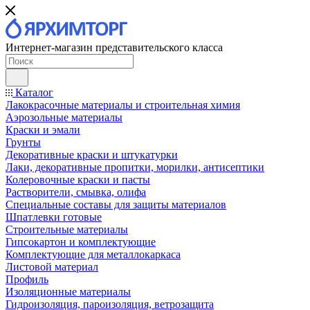
Интернет-магазин представительского класса
Каталог
Лакокрасочные материалы и строительная химия
Аэрозольные материалы
Краски и эмали
Грунты
Декоративные краски и штукатурки
Лаки, декоративные пропитки, морилки, антисептики
Колеровочные краски и пасты
Растворители, смывка, олифа
Специальные составы для защиты материалов
Шпатлевки готовые
Строительные материалы
Гипсокартон и комплектующие
Комплектующие для металлокаркаса
Листовой материал
Профиль
Изоляционные материалы
Гидроизоляция, пароизоляция, ветрозащита