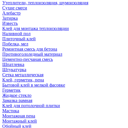
Утеплители, теплоизоляция, шумоизоляция
Сухие смеси
Алебастр
Затирка
Известь
Клей для монтажа теплоизоляции
Наливной пол
Плиточный клей
Побелка, мел
Ремонтная смесь для бетона
Противогололедный материал
Цементно-песчаная смесь
Шпатлевка
Штукатурка
Сетка металлическая
Клей, герметик, пена
Бытовой клей в мелкой фасовке
Герметик
Жидкое стекло
Замазка рамная
Клей для потолочной плитки
Мастика
Монтажная пена
Монтажный клей
Обойный клей