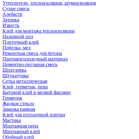
Утеплители, теплоизоляция, шумоизоляция
Сухие смеси
Алебастр
Затирка
Известь
Клей для монтажа теплоизоляции
Наливной пол
Плиточный клей
Побелка, мел
Ремонтная смесь для бетона
Противогололедный материал
Цементно-песчаная смесь
Шпатлевка
Штукатурка
Сетка металлическая
Клей, герметик, пена
Бытовой клей в мелкой фасовке
Герметик
Жидкое стекло
Замазка рамная
Клей для потолочной плитки
Мастика
Монтажная пена
Монтажный клей
Обойный клей