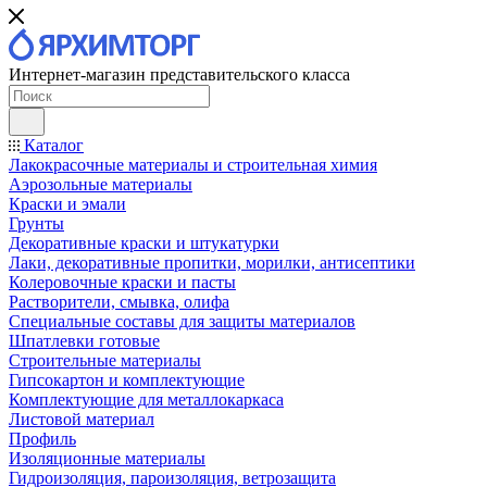
Интернет-магазин представительского класса
Каталог
Лакокрасочные материалы и строительная химия
Аэрозольные материалы
Краски и эмали
Грунты
Декоративные краски и штукатурки
Лаки, декоративные пропитки, морилки, антисептики
Колеровочные краски и пасты
Растворители, смывка, олифа
Специальные составы для защиты материалов
Шпатлевки готовые
Строительные материалы
Гипсокартон и комплектующие
Комплектующие для металлокаркаса
Листовой материал
Профиль
Изоляционные материалы
Гидроизоляция, пароизоляция, ветрозащита