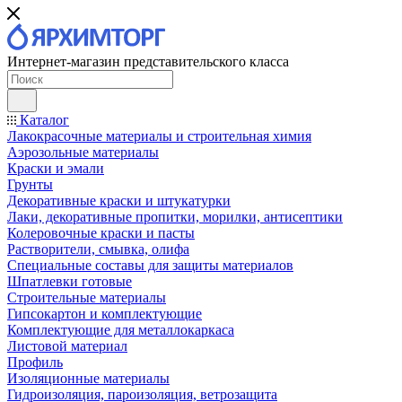
Интернет-магазин представительского класса
Каталог
Лакокрасочные материалы и строительная химия
Аэрозольные материалы
Краски и эмали
Грунты
Декоративные краски и штукатурки
Лаки, декоративные пропитки, морилки, антисептики
Колеровочные краски и пасты
Растворители, смывка, олифа
Специальные составы для защиты материалов
Шпатлевки готовые
Строительные материалы
Гипсокартон и комплектующие
Комплектующие для металлокаркаса
Листовой материал
Профиль
Изоляционные материалы
Гидроизоляция, пароизоляция, ветрозащита