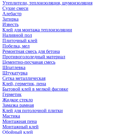
Утеплители, теплоизоляция, шумоизоляция
Сухие смеси
Алебастр
Затирка
Известь
Клей для монтажа теплоизоляции
Наливной пол
Плиточный клей
Побелка, мел
Ремонтная смесь для бетона
Противогололедный материал
Цементно-песчаная смесь
Шпатлевка
Штукатурка
Сетка металлическая
Клей, герметик, пена
Бытовой клей в мелкой фасовке
Герметик
Жидкое стекло
Замазка рамная
Клей для потолочной плитки
Мастика
Монтажная пена
Монтажный клей
Обойный клей