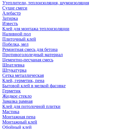
Утеплители, теплоизоляция, шумоизоляция
Сухие смеси
Алебастр
Затирка
Известь
Клей для монтажа теплоизоляции
Наливной пол
Плиточный клей
Побелка, мел
Ремонтная смесь для бетона
Противогололедный материал
Цементно-песчаная смесь
Шпатлевка
Штукатурка
Сетка металлическая
Клей, герметик, пена
Бытовой клей в мелкой фасовке
Герметик
Жидкое стекло
Замазка рамная
Клей для потолочной плитки
Мастика
Монтажная пена
Монтажный клей
Обойный клей