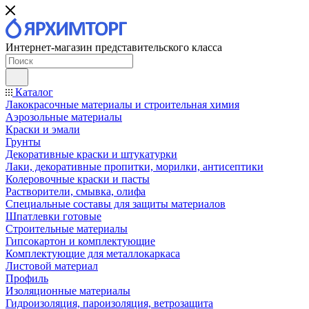
Интернет-магазин представительского класса
Каталог
Лакокрасочные материалы и строительная химия
Аэрозольные материалы
Краски и эмали
Грунты
Декоративные краски и штукатурки
Лаки, декоративные пропитки, морилки, антисептики
Колеровочные краски и пасты
Растворители, смывка, олифа
Специальные составы для защиты материалов
Шпатлевки готовые
Строительные материалы
Гипсокартон и комплектующие
Комплектующие для металлокаркаса
Листовой материал
Профиль
Изоляционные материалы
Гидроизоляция, пароизоляция, ветрозащита