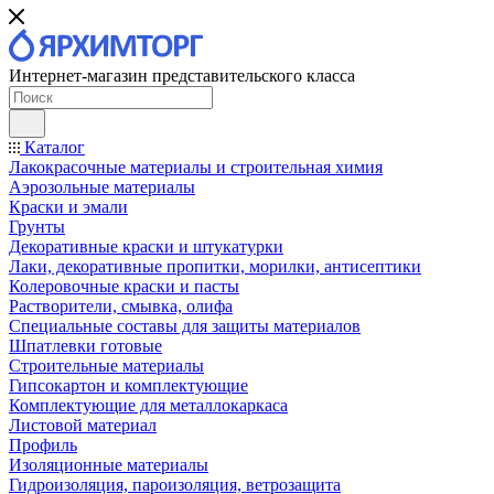
Интернет-магазин представительского класса
Каталог
Лакокрасочные материалы и строительная химия
Аэрозольные материалы
Краски и эмали
Грунты
Декоративные краски и штукатурки
Лаки, декоративные пропитки, морилки, антисептики
Колеровочные краски и пасты
Растворители, смывка, олифа
Специальные составы для защиты материалов
Шпатлевки готовые
Строительные материалы
Гипсокартон и комплектующие
Комплектующие для металлокаркаса
Листовой материал
Профиль
Изоляционные материалы
Гидроизоляция, пароизоляция, ветрозащита