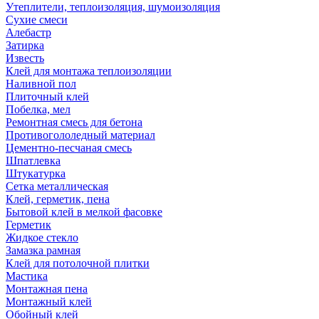
Утеплители, теплоизоляция, шумоизоляция
Сухие смеси
Алебастр
Затирка
Известь
Клей для монтажа теплоизоляции
Наливной пол
Плиточный клей
Побелка, мел
Ремонтная смесь для бетона
Противогололедный материал
Цементно-песчаная смесь
Шпатлевка
Штукатурка
Сетка металлическая
Клей, герметик, пена
Бытовой клей в мелкой фасовке
Герметик
Жидкое стекло
Замазка рамная
Клей для потолочной плитки
Мастика
Монтажная пена
Монтажный клей
Обойный клей