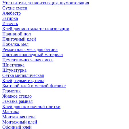
Утеплители, теплоизоляция, шумоизоляция
Сухие смеси
Алебастр
Затирка
Известь
Клей для монтажа теплоизоляции
Наливной пол
Плиточный клей
Побелка, мел
Ремонтная смесь для бетона
Противогололедный материал
Цементно-песчаная смесь
Шпатлевка
Штукатурка
Сетка металлическая
Клей, герметик, пена
Бытовой клей в мелкой фасовке
Герметик
Жидкое стекло
Замазка рамная
Клей для потолочной плитки
Мастика
Монтажная пена
Монтажный клей
Обойный клей