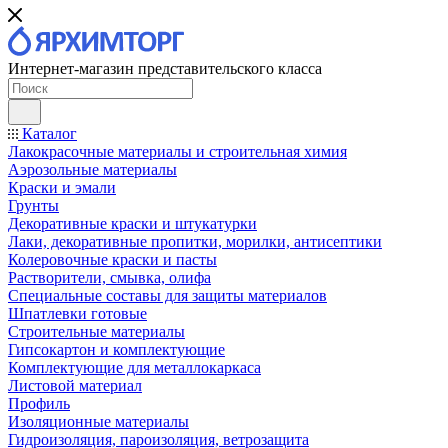
Интернет-магазин представительского класса
Каталог
Лакокрасочные материалы и строительная химия
Аэрозольные материалы
Краски и эмали
Грунты
Декоративные краски и штукатурки
Лаки, декоративные пропитки, морилки, антисептики
Колеровочные краски и пасты
Растворители, смывка, олифа
Специальные составы для защиты материалов
Шпатлевки готовые
Строительные материалы
Гипсокартон и комплектующие
Комплектующие для металлокаркаса
Листовой материал
Профиль
Изоляционные материалы
Гидроизоляция, пароизоляция, ветрозащита