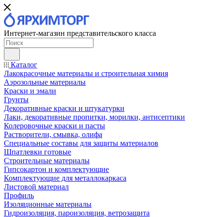
Интернет-магазин представительского класса
Каталог
Лакокрасочные материалы и строительная химия
Аэрозольные материалы
Краски и эмали
Грунты
Декоративные краски и штукатурки
Лаки, декоративные пропитки, морилки, антисептики
Колеровочные краски и пасты
Растворители, смывка, олифа
Специальные составы для защиты материалов
Шпатлевки готовые
Строительные материалы
Гипсокартон и комплектующие
Комплектующие для металлокаркаса
Листовой материал
Профиль
Изоляционные материалы
Гидроизоляция, пароизоляция, ветрозащита