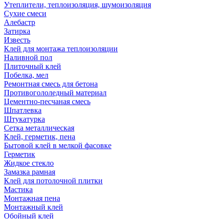
Утеплители, теплоизоляция, шумоизоляция
Сухие смеси
Алебастр
Затирка
Известь
Клей для монтажа теплоизоляции
Наливной пол
Плиточный клей
Побелка, мел
Ремонтная смесь для бетона
Противогололедный материал
Цементно-песчаная смесь
Шпатлевка
Штукатурка
Сетка металлическая
Клей, герметик, пена
Бытовой клей в мелкой фасовке
Герметик
Жидкое стекло
Замазка рамная
Клей для потолочной плитки
Мастика
Монтажная пена
Монтажный клей
Обойный клей