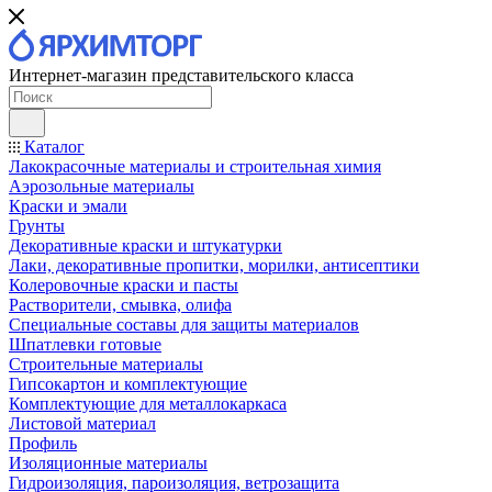
Интернет-магазин представительского класса
Каталог
Лакокрасочные материалы и строительная химия
Аэрозольные материалы
Краски и эмали
Грунты
Декоративные краски и штукатурки
Лаки, декоративные пропитки, морилки, антисептики
Колеровочные краски и пасты
Растворители, смывка, олифа
Специальные составы для защиты материалов
Шпатлевки готовые
Строительные материалы
Гипсокартон и комплектующие
Комплектующие для металлокаркаса
Листовой материал
Профиль
Изоляционные материалы
Гидроизоляция, пароизоляция, ветрозащита