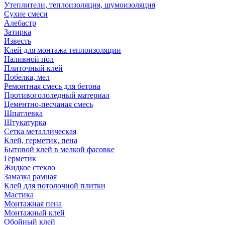
Утеплители, теплоизоляция, шумоизоляция
Сухие смеси
Алебастр
Затирка
Известь
Клей для монтажа теплоизоляции
Наливной пол
Плиточный клей
Побелка, мел
Ремонтная смесь для бетона
Противогололедный материал
Цементно-песчаная смесь
Шпатлевка
Штукатурка
Сетка металлическая
Клей, герметик, пена
Бытовой клей в мелкой фасовке
Герметик
Жидкое стекло
Замазка рамная
Клей для потолочной плитки
Мастика
Монтажная пена
Монтажный клей
Обойный клей