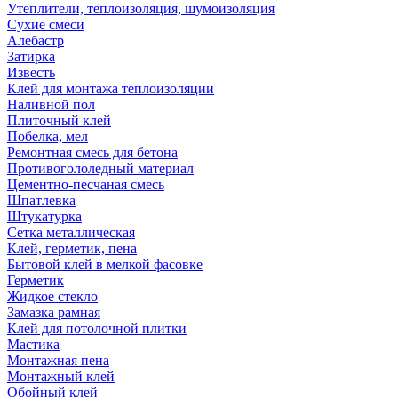
Утеплители, теплоизоляция, шумоизоляция
Сухие смеси
Алебастр
Затирка
Известь
Клей для монтажа теплоизоляции
Наливной пол
Плиточный клей
Побелка, мел
Ремонтная смесь для бетона
Противогололедный материал
Цементно-песчаная смесь
Шпатлевка
Штукатурка
Сетка металлическая
Клей, герметик, пена
Бытовой клей в мелкой фасовке
Герметик
Жидкое стекло
Замазка рамная
Клей для потолочной плитки
Мастика
Монтажная пена
Монтажный клей
Обойный клей