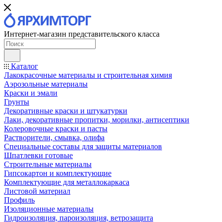
Интернет-магазин представительского класса
Каталог
Лакокрасочные материалы и строительная химия
Аэрозольные материалы
Краски и эмали
Грунты
Декоративные краски и штукатурки
Лаки, декоративные пропитки, морилки, антисептики
Колеровочные краски и пасты
Растворители, смывка, олифа
Специальные составы для защиты материалов
Шпатлевки готовые
Строительные материалы
Гипсокартон и комплектующие
Комплектующие для металлокаркаса
Листовой материал
Профиль
Изоляционные материалы
Гидроизоляция, пароизоляция, ветрозащита