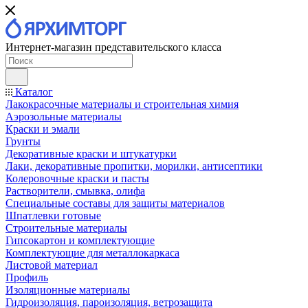
Интернет-магазин представительского класса
Каталог
Лакокрасочные материалы и строительная химия
Аэрозольные материалы
Краски и эмали
Грунты
Декоративные краски и штукатурки
Лаки, декоративные пропитки, морилки, антисептики
Колеровочные краски и пасты
Растворители, смывка, олифа
Специальные составы для защиты материалов
Шпатлевки готовые
Строительные материалы
Гипсокартон и комплектующие
Комплектующие для металлокаркаса
Листовой материал
Профиль
Изоляционные материалы
Гидроизоляция, пароизоляция, ветрозащита