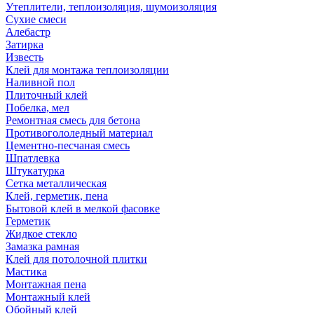
Утеплители, теплоизоляция, шумоизоляция
Сухие смеси
Алебастр
Затирка
Известь
Клей для монтажа теплоизоляции
Наливной пол
Плиточный клей
Побелка, мел
Ремонтная смесь для бетона
Противогололедный материал
Цементно-песчаная смесь
Шпатлевка
Штукатурка
Сетка металлическая
Клей, герметик, пена
Бытовой клей в мелкой фасовке
Герметик
Жидкое стекло
Замазка рамная
Клей для потолочной плитки
Мастика
Монтажная пена
Монтажный клей
Обойный клей