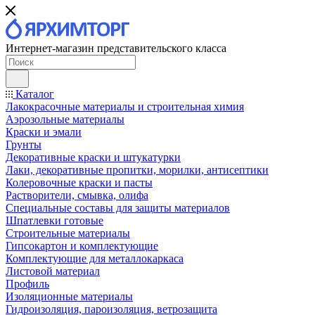
Интернет-магазин представительского класса
Каталог
Лакокрасочные материалы и строительная химия
Аэрозольные материалы
Краски и эмали
Грунты
Декоративные краски и штукатурки
Лаки, декоративные пропитки, морилки, антисептики
Колеровочные краски и пасты
Растворители, смывка, олифа
Специальные составы для защиты материалов
Шпатлевки готовые
Строительные материалы
Гипсокартон и комплектующие
Комплектующие для металлокаркаса
Листовой материал
Профиль
Изоляционные материалы
Гидроизоляция, пароизоляция, ветрозащита