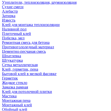
Утеплители, теплоизоляция, шумоизоляция
Сухие смеси
Алебастр
Затирка
Известь
Клей для монтажа теплоизоляции
Наливной пол
Плиточный клей
Побелка, мел
Ремонтная смесь для бетона
Противогололедный материал
Цементно-песчаная смесь
Шпатлевка
Штукатурка
Сетка металлическая
Клей, герметик, пена
Бытовой клей в мелкой фасовке
Герметик
Жидкое стекло
Замазка рамная
Клей для потолочной плитки
Мастика
Монтажная пена
Монтажный клей
Обойный клей