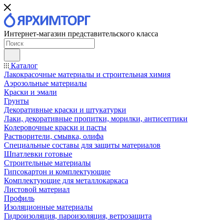
Интернет-магазин представительского класса
Каталог
Лакокрасочные материалы и строительная химия
Аэрозольные материалы
Краски и эмали
Грунты
Декоративные краски и штукатурки
Лаки, декоративные пропитки, морилки, антисептики
Колеровочные краски и пасты
Растворители, смывка, олифа
Специальные составы для защиты материалов
Шпатлевки готовые
Строительные материалы
Гипсокартон и комплектующие
Комплектующие для металлокаркаса
Листовой материал
Профиль
Изоляционные материалы
Гидроизоляция, пароизоляция, ветрозащита