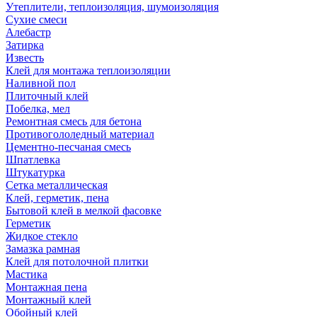
Утеплители, теплоизоляция, шумоизоляция
Сухие смеси
Алебастр
Затирка
Известь
Клей для монтажа теплоизоляции
Наливной пол
Плиточный клей
Побелка, мел
Ремонтная смесь для бетона
Противогололедный материал
Цементно-песчаная смесь
Шпатлевка
Штукатурка
Сетка металлическая
Клей, герметик, пена
Бытовой клей в мелкой фасовке
Герметик
Жидкое стекло
Замазка рамная
Клей для потолочной плитки
Мастика
Монтажная пена
Монтажный клей
Обойный клей