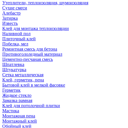
Утеплители, теплоизоляция, шумоизоляция
Сухие смеси
Алебастр
Затирка
Известь
Клей для монтажа теплоизоляции
Наливной пол
Плиточный клей
Побелка, мел
Ремонтная смесь для бетона
Противогололедный материал
Цементно-песчаная смесь
Шпатлевка
Штукатурка
Сетка металлическая
Клей, герметик, пена
Бытовой клей в мелкой фасовке
Герметик
Жидкое стекло
Замазка рамная
Клей для потолочной плитки
Мастика
Монтажная пена
Монтажный клей
Обойный клей