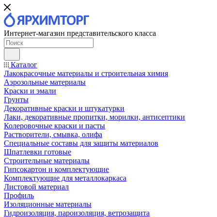
Интернет-магазин представительского класса
Каталог
Лакокрасочные материалы и строительная химия
Аэрозольные материалы
Краски и эмали
Грунты
Декоративные краски и штукатурки
Лаки, декоративные пропитки, морилки, антисептики
Колеровочные краски и пасты
Растворители, смывка, олифа
Специальные составы для защиты материалов
Шпатлевки готовые
Строительные материалы
Гипсокартон и комплектующие
Комплектующие для металлокаркаса
Листовой материал
Профиль
Изоляционные материалы
Гидроизоляция, пароизоляция, ветрозащита