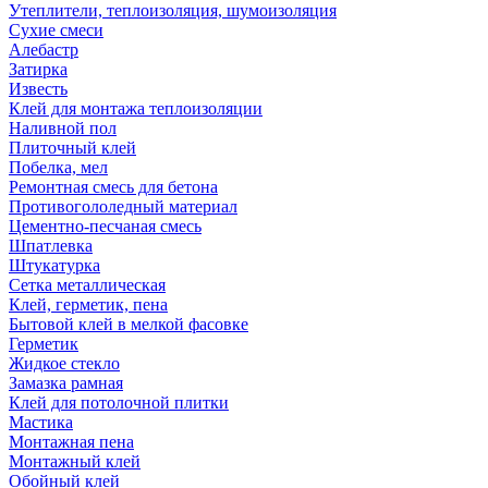
Утеплители, теплоизоляция, шумоизоляция
Сухие смеси
Алебастр
Затирка
Известь
Клей для монтажа теплоизоляции
Наливной пол
Плиточный клей
Побелка, мел
Ремонтная смесь для бетона
Противогололедный материал
Цементно-песчаная смесь
Шпатлевка
Штукатурка
Сетка металлическая
Клей, герметик, пена
Бытовой клей в мелкой фасовке
Герметик
Жидкое стекло
Замазка рамная
Клей для потолочной плитки
Мастика
Монтажная пена
Монтажный клей
Обойный клей