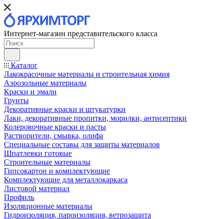
Интернет-магазин представительского класса
Каталог
Лакокрасочные материалы и строительная химия
Аэрозольные материалы
Краски и эмали
Грунты
Декоративные краски и штукатурки
Лаки, декоративные пропитки, морилки, антисептики
Колеровочные краски и пасты
Растворители, смывка, олифа
Специальные составы для защиты материалов
Шпатлевки готовые
Строительные материалы
Гипсокартон и комплектующие
Комплектующие для металлокаркаса
Листовой материал
Профиль
Изоляционные материалы
Гидроизоляция, пароизоляция, ветрозащита