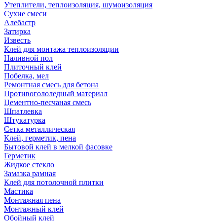
Утеплители, теплоизоляция, шумоизоляция
Сухие смеси
Алебастр
Затирка
Известь
Клей для монтажа теплоизоляции
Наливной пол
Плиточный клей
Побелка, мел
Ремонтная смесь для бетона
Противогололедный материал
Цементно-песчаная смесь
Шпатлевка
Штукатурка
Сетка металлическая
Клей, герметик, пена
Бытовой клей в мелкой фасовке
Герметик
Жидкое стекло
Замазка рамная
Клей для потолочной плитки
Мастика
Монтажная пена
Монтажный клей
Обойный клей