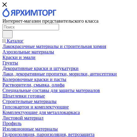
Интернет-магазин представительского класса
Каталог
Лакокрасочные материалы и строительная химия
Аэрозольные материалы
Краски и эмали
Грунты
Декоративные краски и штукатурки
Лаки, декоративные пропитки, морилки, антисептики
Колеровочные краски и пасты
Растворители, смывка, олифа
Специальные составы для защиты материалов
Шпатлевки готовые
Строительные материалы
Гипсокартон и комплектующие
Комплектующие для металлокаркаса
Листовой материал
Профиль
Изоляционные материалы
Гидроизоляция, пароизоляция, ветрозащита