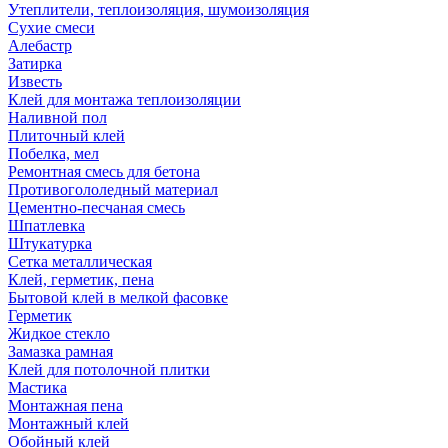
Утеплители, теплоизоляция, шумоизоляция
Сухие смеси
Алебастр
Затирка
Известь
Клей для монтажа теплоизоляции
Наливной пол
Плиточный клей
Побелка, мел
Ремонтная смесь для бетона
Противогололедный материал
Цементно-песчаная смесь
Шпатлевка
Штукатурка
Сетка металлическая
Клей, герметик, пена
Бытовой клей в мелкой фасовке
Герметик
Жидкое стекло
Замазка рамная
Клей для потолочной плитки
Мастика
Монтажная пена
Монтажный клей
Обойный клей