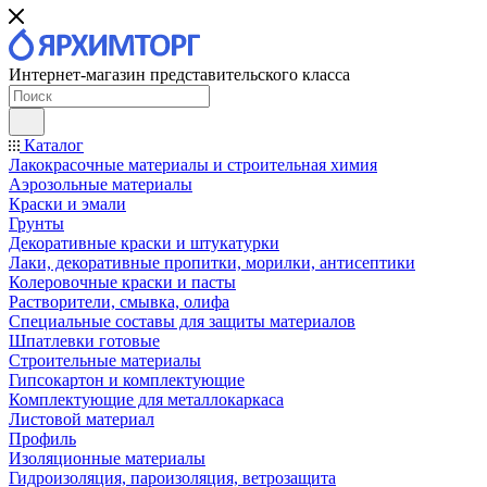
Интернет-магазин представительского класса
Каталог
Лакокрасочные материалы и строительная химия
Аэрозольные материалы
Краски и эмали
Грунты
Декоративные краски и штукатурки
Лаки, декоративные пропитки, морилки, антисептики
Колеровочные краски и пасты
Растворители, смывка, олифа
Специальные составы для защиты материалов
Шпатлевки готовые
Строительные материалы
Гипсокартон и комплектующие
Комплектующие для металлокаркаса
Листовой материал
Профиль
Изоляционные материалы
Гидроизоляция, пароизоляция, ветрозащита