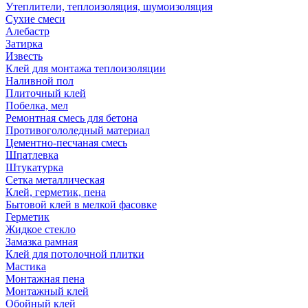
Утеплители, теплоизоляция, шумоизоляция
Сухие смеси
Алебастр
Затирка
Известь
Клей для монтажа теплоизоляции
Наливной пол
Плиточный клей
Побелка, мел
Ремонтная смесь для бетона
Противогололедный материал
Цементно-песчаная смесь
Шпатлевка
Штукатурка
Сетка металлическая
Клей, герметик, пена
Бытовой клей в мелкой фасовке
Герметик
Жидкое стекло
Замазка рамная
Клей для потолочной плитки
Мастика
Монтажная пена
Монтажный клей
Обойный клей