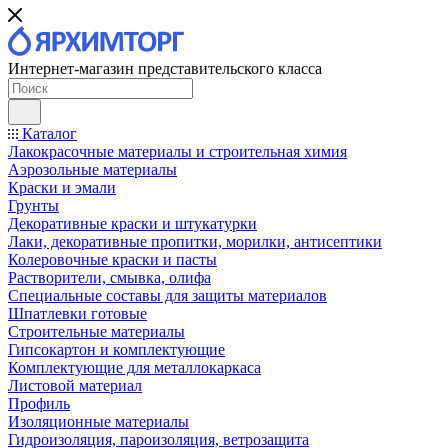
Интернет-магазин представительского класса
Каталог
Лакокрасочные материалы и строительная химия
Аэрозольные материалы
Краски и эмали
Грунты
Декоративные краски и штукатурки
Лаки, декоративные пропитки, морилки, антисептики
Колеровочные краски и пасты
Растворители, смывка, олифа
Специальные составы для защиты материалов
Шпатлевки готовые
Строительные материалы
Гипсокартон и комплектующие
Комплектующие для металлокаркаса
Листовой материал
Профиль
Изоляционные материалы
Гидроизоляция, пароизоляция, ветрозащита