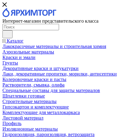
Интернет-магазин представительского класса
Каталог
Лакокрасочные материалы и строительная химия
Аэрозольные материалы
Краски и эмали
Грунты
Декоративные краски и штукатурки
Лаки, декоративные пропитки, морилки, антисептики
Колеровочные краски и пасты
Растворители, смывка, олифа
Специальные составы для защиты материалов
Шпатлевки готовые
Строительные материалы
Гипсокартон и комплектующие
Комплектующие для металлокаркаса
Листовой материал
Профиль
Изоляционные материалы
Гидроизоляция, пароизоляция, ветрозащита