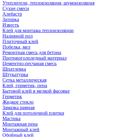
Утеплители, теплоизоляция, шумоизоляция
Сухие смеси
Алебастр
Затирка
Известь
Клей для монтажа теплоизоляции
Наливной пол
Плиточный клей
Побелка, мел
Ремонтная смесь для бетона
Противогололедный материал
Цементно-песчаная смесь
Шпатлевка
Штукатурка
Сетка металлическая
Клей, герметик, пена
Бытовой клей в мелкой фасовке
Герметик
Жидкое стекло
Замазка рамная
Клей для потолочной плитки
Мастика
Монтажная пена
Монтажный клей
Обойный клей