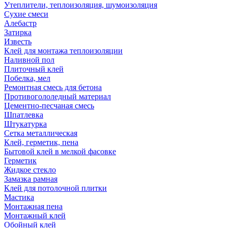
Утеплители, теплоизоляция, шумоизоляция
Сухие смеси
Алебастр
Затирка
Известь
Клей для монтажа теплоизоляции
Наливной пол
Плиточный клей
Побелка, мел
Ремонтная смесь для бетона
Противогололедный материал
Цементно-песчаная смесь
Шпатлевка
Штукатурка
Сетка металлическая
Клей, герметик, пена
Бытовой клей в мелкой фасовке
Герметик
Жидкое стекло
Замазка рамная
Клей для потолочной плитки
Мастика
Монтажная пена
Монтажный клей
Обойный клей