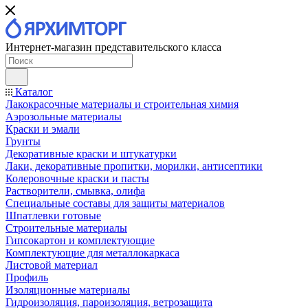
Интернет-магазин представительского класса
Каталог
Лакокрасочные материалы и строительная химия
Аэрозольные материалы
Краски и эмали
Грунты
Декоративные краски и штукатурки
Лаки, декоративные пропитки, морилки, антисептики
Колеровочные краски и пасты
Растворители, смывка, олифа
Специальные составы для защиты материалов
Шпатлевки готовые
Строительные материалы
Гипсокартон и комплектующие
Комплектующие для металлокаркаса
Листовой материал
Профиль
Изоляционные материалы
Гидроизоляция, пароизоляция, ветрозащита