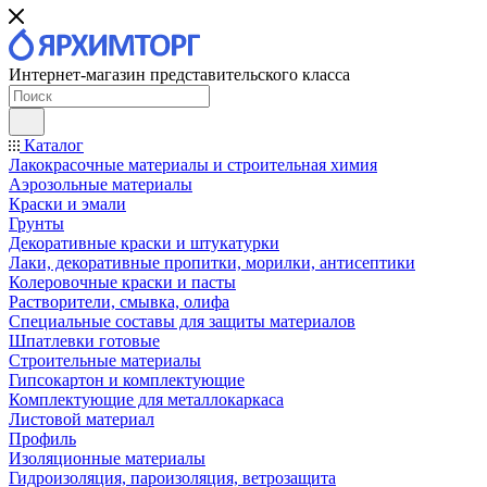
Интернет-магазин представительского класса
Каталог
Лакокрасочные материалы и строительная химия
Аэрозольные материалы
Краски и эмали
Грунты
Декоративные краски и штукатурки
Лаки, декоративные пропитки, морилки, антисептики
Колеровочные краски и пасты
Растворители, смывка, олифа
Специальные составы для защиты материалов
Шпатлевки готовые
Строительные материалы
Гипсокартон и комплектующие
Комплектующие для металлокаркаса
Листовой материал
Профиль
Изоляционные материалы
Гидроизоляция, пароизоляция, ветрозащита