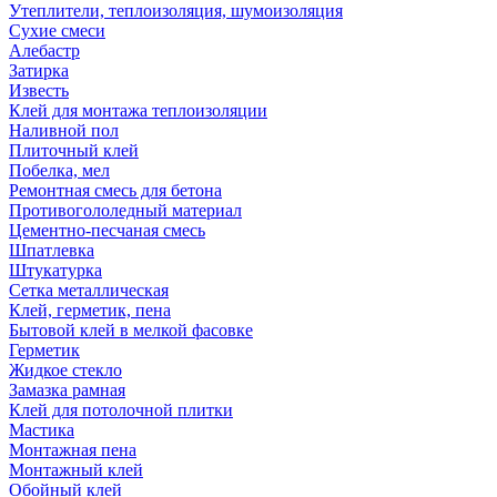
Утеплители, теплоизоляция, шумоизоляция
Сухие смеси
Алебастр
Затирка
Известь
Клей для монтажа теплоизоляции
Наливной пол
Плиточный клей
Побелка, мел
Ремонтная смесь для бетона
Противогололедный материал
Цементно-песчаная смесь
Шпатлевка
Штукатурка
Сетка металлическая
Клей, герметик, пена
Бытовой клей в мелкой фасовке
Герметик
Жидкое стекло
Замазка рамная
Клей для потолочной плитки
Мастика
Монтажная пена
Монтажный клей
Обойный клей