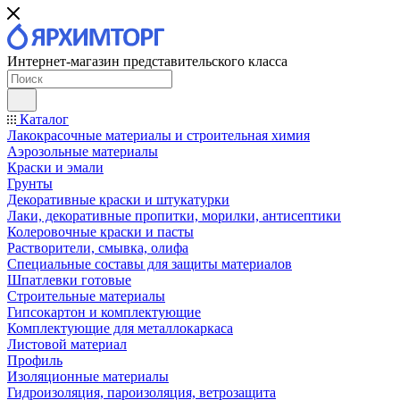
Интернет-магазин представительского класса
Каталог
Лакокрасочные материалы и строительная химия
Аэрозольные материалы
Краски и эмали
Грунты
Декоративные краски и штукатурки
Лаки, декоративные пропитки, морилки, антисептики
Колеровочные краски и пасты
Растворители, смывка, олифа
Специальные составы для защиты материалов
Шпатлевки готовые
Строительные материалы
Гипсокартон и комплектующие
Комплектующие для металлокаркаса
Листовой материал
Профиль
Изоляционные материалы
Гидроизоляция, пароизоляция, ветрозащита