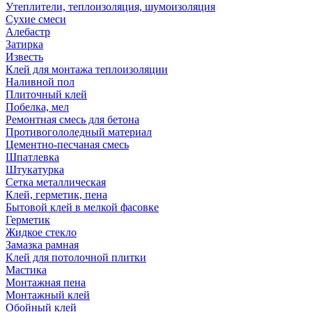
Утеплители, теплоизоляция, шумоизоляция
Сухие смеси
Алебастр
Затирка
Известь
Клей для монтажа теплоизоляции
Наливной пол
Плиточный клей
Побелка, мел
Ремонтная смесь для бетона
Противогололедный материал
Цементно-песчаная смесь
Шпатлевка
Штукатурка
Сетка металлическая
Клей, герметик, пена
Бытовой клей в мелкой фасовке
Герметик
Жидкое стекло
Замазка рамная
Клей для потолочной плитки
Мастика
Монтажная пена
Монтажный клей
Обойный клей