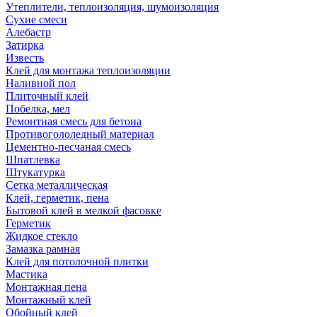
Утеплители, теплоизоляция, шумоизоляция
Сухие смеси
Алебастр
Затирка
Известь
Клей для монтажа теплоизоляции
Наливной пол
Плиточный клей
Побелка, мел
Ремонтная смесь для бетона
Противогололедный материал
Цементно-песчаная смесь
Шпатлевка
Штукатурка
Сетка металлическая
Клей, герметик, пена
Бытовой клей в мелкой фасовке
Герметик
Жидкое стекло
Замазка рамная
Клей для потолочной плитки
Мастика
Монтажная пена
Монтажный клей
Обойный клей