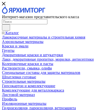
Интернет-магазин представительского класса
Каталог
Лакокрасочные материалы и строительная химия
Аэрозольные материалы
Краски и эмали
Грунты
Декоративные краски и штукатурки
Лаки, декоративные пропитки, морилки, антисептики
Колеровочные краски и пасты
Растворители, смывка, олифа
Специальные составы для защиты материалов
Шпатлевки готовые
Строительные материалы
Гипсокартон и комплектующие
Комплектующие для металлокаркаса
Листовой материал
Профиль
Изоляционные материалы
Гидроизоляция, пароизоляция, ветрозащита