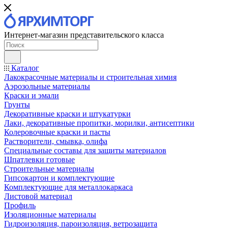
Интернет-магазин представительского класса
Каталог
Лакокрасочные материалы и строительная химия
Аэрозольные материалы
Краски и эмали
Грунты
Декоративные краски и штукатурки
Лаки, декоративные пропитки, морилки, антисептики
Колеровочные краски и пасты
Растворители, смывка, олифа
Специальные составы для защиты материалов
Шпатлевки готовые
Строительные материалы
Гипсокартон и комплектующие
Комплектующие для металлокаркаса
Листовой материал
Профиль
Изоляционные материалы
Гидроизоляция, пароизоляция, ветрозащита