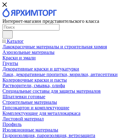
Интернет-магазин представительского класса
Каталог
Лакокрасочные материалы и строительная химия
Аэрозольные материалы
Краски и эмали
Грунты
Декоративные краски и штукатурки
Лаки, декоративные пропитки, морилки, антисептики
Колеровочные краски и пасты
Растворители, смывка, олифа
Специальные составы для защиты материалов
Шпатлевки готовые
Строительные материалы
Гипсокартон и комплектующие
Комплектующие для металлокаркаса
Листовой материал
Профиль
Изоляционные материалы
Гидроизоляция, пароизоляция, ветрозащита