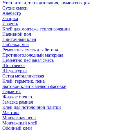
Утеплители, теплоизоляция, шумоизоляция
Сухие смеси
Алебастр
Затирка
Известь
Клей для монтажа теплоизоляции
Наливной пол
Плиточный клей
Побелка, мел
Ремонтная смесь для бетона
Противогололедный материал
Цементно-песчаная смесь
Шпатлевка
Штукатурка
Сетка металлическая
Клей, герметик, пена
Бытовой клей в мелкой фасовке
Герметик
Жидкое стекло
Замазка рамная
Клей для потолочной плитки
Мастика
Монтажная пена
Монтажный клей
Обойный клей