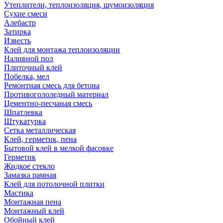
Утеплители, теплоизоляция, шумоизоляция
Сухие смеси
Алебастр
Затирка
Известь
Клей для монтажа теплоизоляции
Наливной пол
Плиточный клей
Побелка, мел
Ремонтная смесь для бетона
Противогололедный материал
Цементно-песчаная смесь
Шпатлевка
Штукатурка
Сетка металлическая
Клей, герметик, пена
Бытовой клей в мелкой фасовке
Герметик
Жидкое стекло
Замазка рамная
Клей для потолочной плитки
Мастика
Монтажная пена
Монтажный клей
Обойный клей