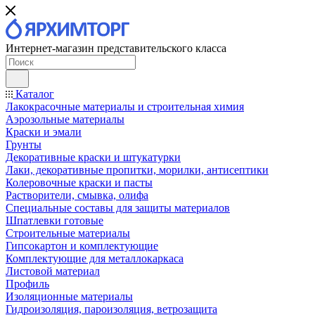
Интернет-магазин представительского класса
Каталог
Лакокрасочные материалы и строительная химия
Аэрозольные материалы
Краски и эмали
Грунты
Декоративные краски и штукатурки
Лаки, декоративные пропитки, морилки, антисептики
Колеровочные краски и пасты
Растворители, смывка, олифа
Специальные составы для защиты материалов
Шпатлевки готовые
Строительные материалы
Гипсокартон и комплектующие
Комплектующие для металлокаркаса
Листовой материал
Профиль
Изоляционные материалы
Гидроизоляция, пароизоляция, ветрозащита