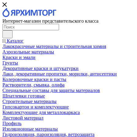
Интернет-магазин представительского класса
Каталог
Лакокрасочные материалы и строительная химия
Аэрозольные материалы
Краски и эмали
Грунты
Декоративные краски и штукатурки
Лаки, декоративные пропитки, морилки, антисептики
Колеровочные краски и пасты
Растворители, смывка, олифа
Специальные составы для защиты материалов
Шпатлевки готовые
Строительные материалы
Гипсокартон и комплектующие
Комплектующие для металлокаркаса
Листовой материал
Профиль
Изоляционные материалы
Гидроизоляция, пароизоляция, ветрозащита