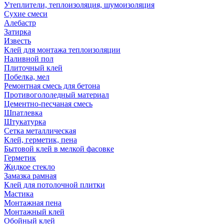
Утеплители, теплоизоляция, шумоизоляция
Сухие смеси
Алебастр
Затирка
Известь
Клей для монтажа теплоизоляции
Наливной пол
Плиточный клей
Побелка, мел
Ремонтная смесь для бетона
Противогололедный материал
Цементно-песчаная смесь
Шпатлевка
Штукатурка
Сетка металлическая
Клей, герметик, пена
Бытовой клей в мелкой фасовке
Герметик
Жидкое стекло
Замазка рамная
Клей для потолочной плитки
Мастика
Монтажная пена
Монтажный клей
Обойный клей