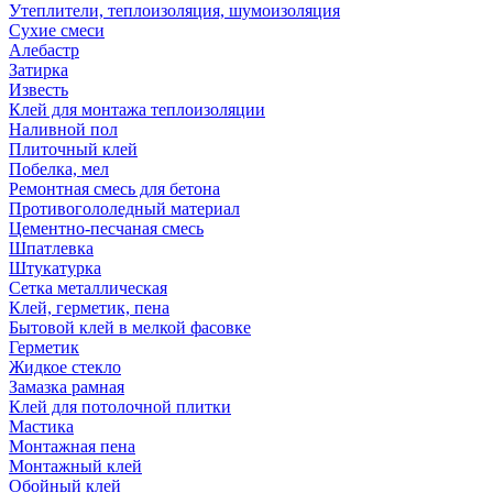
Утеплители, теплоизоляция, шумоизоляция
Сухие смеси
Алебастр
Затирка
Известь
Клей для монтажа теплоизоляции
Наливной пол
Плиточный клей
Побелка, мел
Ремонтная смесь для бетона
Противогололедный материал
Цементно-песчаная смесь
Шпатлевка
Штукатурка
Сетка металлическая
Клей, герметик, пена
Бытовой клей в мелкой фасовке
Герметик
Жидкое стекло
Замазка рамная
Клей для потолочной плитки
Мастика
Монтажная пена
Монтажный клей
Обойный клей