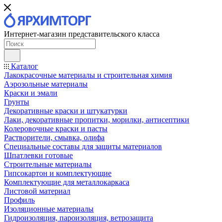
Интернет-магазин представительского класса
Каталог
Лакокрасочные материалы и строительная химия
Аэрозольные материалы
Краски и эмали
Грунты
Декоративные краски и штукатурки
Лаки, декоративные пропитки, морилки, антисептики
Колеровочные краски и пасты
Растворители, смывка, олифа
Специальные составы для защиты материалов
Шпатлевки готовые
Строительные материалы
Гипсокартон и комплектующие
Комплектующие для металлокаркаса
Листовой материал
Профиль
Изоляционные материалы
Гидроизоляция, пароизоляция, ветрозащита