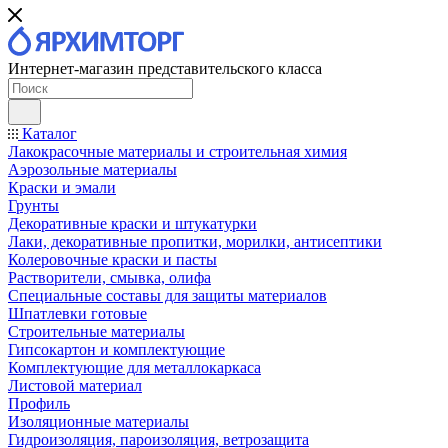
Интернет-магазин представительского класса
Каталог
Лакокрасочные материалы и строительная химия
Аэрозольные материалы
Краски и эмали
Грунты
Декоративные краски и штукатурки
Лаки, декоративные пропитки, морилки, антисептики
Колеровочные краски и пасты
Растворители, смывка, олифа
Специальные составы для защиты материалов
Шпатлевки готовые
Строительные материалы
Гипсокартон и комплектующие
Комплектующие для металлокаркаса
Листовой материал
Профиль
Изоляционные материалы
Гидроизоляция, пароизоляция, ветрозащита