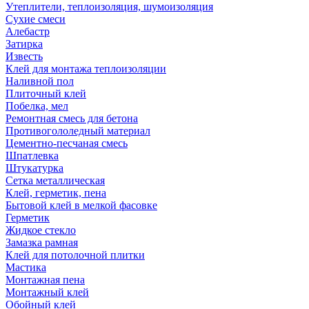
Утеплители, теплоизоляция, шумоизоляция
Сухие смеси
Алебастр
Затирка
Известь
Клей для монтажа теплоизоляции
Наливной пол
Плиточный клей
Побелка, мел
Ремонтная смесь для бетона
Противогололедный материал
Цементно-песчаная смесь
Шпатлевка
Штукатурка
Сетка металлическая
Клей, герметик, пена
Бытовой клей в мелкой фасовке
Герметик
Жидкое стекло
Замазка рамная
Клей для потолочной плитки
Мастика
Монтажная пена
Монтажный клей
Обойный клей