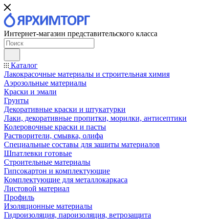
Интернет-магазин представительского класса
Каталог
Лакокрасочные материалы и строительная химия
Аэрозольные материалы
Краски и эмали
Грунты
Декоративные краски и штукатурки
Лаки, декоративные пропитки, морилки, антисептики
Колеровочные краски и пасты
Растворители, смывка, олифа
Специальные составы для защиты материалов
Шпатлевки готовые
Строительные материалы
Гипсокартон и комплектующие
Комплектующие для металлокаркаса
Листовой материал
Профиль
Изоляционные материалы
Гидроизоляция, пароизоляция, ветрозащита