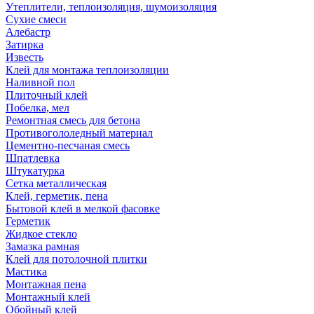
Утеплители, теплоизоляция, шумоизоляция
Сухие смеси
Алебастр
Затирка
Известь
Клей для монтажа теплоизоляции
Наливной пол
Плиточный клей
Побелка, мел
Ремонтная смесь для бетона
Противогололедный материал
Цементно-песчаная смесь
Шпатлевка
Штукатурка
Сетка металлическая
Клей, герметик, пена
Бытовой клей в мелкой фасовке
Герметик
Жидкое стекло
Замазка рамная
Клей для потолочной плитки
Мастика
Монтажная пена
Монтажный клей
Обойный клей