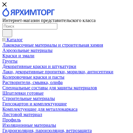
Интернет-магазин представительского класса
Каталог
Лакокрасочные материалы и строительная химия
Аэрозольные материалы
Краски и эмали
Грунты
Декоративные краски и штукатурки
Лаки, декоративные пропитки, морилки, антисептики
Колеровочные краски и пасты
Растворители, смывка, олифа
Специальные составы для защиты материалов
Шпатлевки готовые
Строительные материалы
Гипсокартон и комплектующие
Комплектующие для металлокаркаса
Листовой материал
Профиль
Изоляционные материалы
Гидроизоляция, пароизоляция, ветрозащита