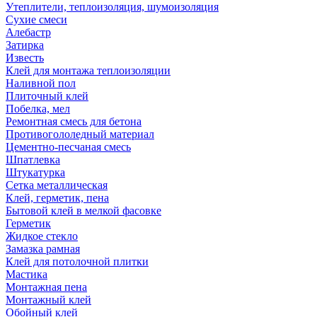
Утеплители, теплоизоляция, шумоизоляция
Сухие смеси
Алебастр
Затирка
Известь
Клей для монтажа теплоизоляции
Наливной пол
Плиточный клей
Побелка, мел
Ремонтная смесь для бетона
Противогололедный материал
Цементно-песчаная смесь
Шпатлевка
Штукатурка
Сетка металлическая
Клей, герметик, пена
Бытовой клей в мелкой фасовке
Герметик
Жидкое стекло
Замазка рамная
Клей для потолочной плитки
Мастика
Монтажная пена
Монтажный клей
Обойный клей