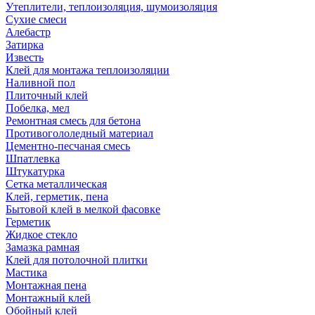
Утеплители, теплоизоляция, шумоизоляция
Сухие смеси
Алебастр
Затирка
Известь
Клей для монтажа теплоизоляции
Наливной пол
Плиточный клей
Побелка, мел
Ремонтная смесь для бетона
Противогололедный материал
Цементно-песчаная смесь
Шпатлевка
Штукатурка
Сетка металлическая
Клей, герметик, пена
Бытовой клей в мелкой фасовке
Герметик
Жидкое стекло
Замазка рамная
Клей для потолочной плитки
Мастика
Монтажная пена
Монтажный клей
Обойный клей