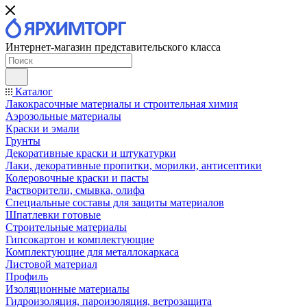
Интернет-магазин представительского класса
Каталог
Лакокрасочные материалы и строительная химия
Аэрозольные материалы
Краски и эмали
Грунты
Декоративные краски и штукатурки
Лаки, декоративные пропитки, морилки, антисептики
Колеровочные краски и пасты
Растворители, смывка, олифа
Специальные составы для защиты материалов
Шпатлевки готовые
Строительные материалы
Гипсокартон и комплектующие
Комплектующие для металлокаркаса
Листовой материал
Профиль
Изоляционные материалы
Гидроизоляция, пароизоляция, ветрозащита