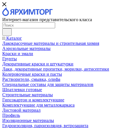
Интернет-магазин представительского класса
Каталог
Лакокрасочные материалы и строительная химия
Аэрозольные материалы
Краски и эмали
Грунты
Декоративные краски и штукатурки
Лаки, декоративные пропитки, морилки, антисептики
Колеровочные краски и пасты
Растворители, смывка, олифа
Специальные составы для защиты материалов
Шпатлевки готовые
Строительные материалы
Гипсокартон и комплектующие
Комплектующие для металлокаркаса
Листовой материал
Профиль
Изоляционные материалы
Гидроизоляция, пароизоляция, ветрозащита