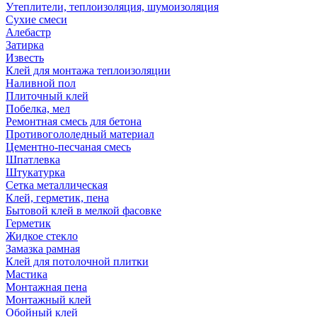
Утеплители, теплоизоляция, шумоизоляция
Сухие смеси
Алебастр
Затирка
Известь
Клей для монтажа теплоизоляции
Наливной пол
Плиточный клей
Побелка, мел
Ремонтная смесь для бетона
Противогололедный материал
Цементно-песчаная смесь
Шпатлевка
Штукатурка
Сетка металлическая
Клей, герметик, пена
Бытовой клей в мелкой фасовке
Герметик
Жидкое стекло
Замазка рамная
Клей для потолочной плитки
Мастика
Монтажная пена
Монтажный клей
Обойный клей