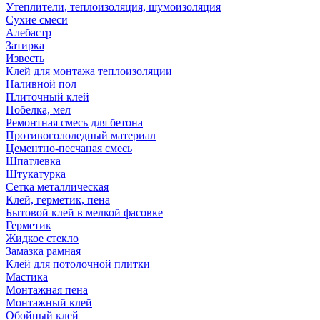
Утеплители, теплоизоляция, шумоизоляция
Сухие смеси
Алебастр
Затирка
Известь
Клей для монтажа теплоизоляции
Наливной пол
Плиточный клей
Побелка, мел
Ремонтная смесь для бетона
Противогололедный материал
Цементно-песчаная смесь
Шпатлевка
Штукатурка
Сетка металлическая
Клей, герметик, пена
Бытовой клей в мелкой фасовке
Герметик
Жидкое стекло
Замазка рамная
Клей для потолочной плитки
Мастика
Монтажная пена
Монтажный клей
Обойный клей