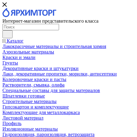
Интернет-магазин представительского класса
Каталог
Лакокрасочные материалы и строительная химия
Аэрозольные материалы
Краски и эмали
Грунты
Декоративные краски и штукатурки
Лаки, декоративные пропитки, морилки, антисептики
Колеровочные краски и пасты
Растворители, смывка, олифа
Специальные составы для защиты материалов
Шпатлевки готовые
Строительные материалы
Гипсокартон и комплектующие
Комплектующие для металлокаркаса
Листовой материал
Профиль
Изоляционные материалы
Гидроизоляция, пароизоляция, ветрозащита